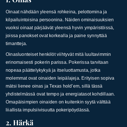
Oinaat nähdään yleensä rohkeina, pelottomina ja
kilpailuintoisina persoonina. Näiden ominaisuuksien
vuoksi oinaat pärjäävät yleensä hyvin ympäristöissä,
joissa panokset ovat korkealla ja paine synnyttää
timantteja.
Oinasluonteiset henkilöt viihtyvät mitä luultavimmin
erinomaisesti pokerin parissa. Pokerissa tarvitaan
nopeaa päättelykykyä ja itseluottamusta, jotka
molemmat ovat oinaiden leipälajeja. Erityisen sopiva
mätsi lienee oinas ja Texas hold’em, sillä tässä
yhdistelmässä ovat tempo ja energiatasot kohdillaan.
Omapäisimpien oinaiden on kuitenkin syytä välttää
liiallista impulsiivisuutta pokeripöydässä.
2. Härkä