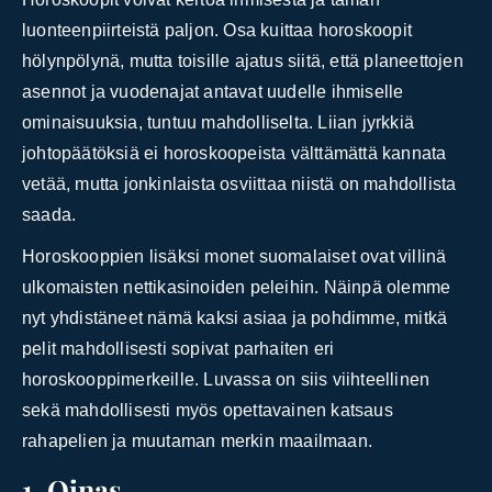
luonteenpiirteistä paljon. Osa kuittaa horoskoopit
hölynpölynä, mutta toisille ajatus siitä, että planeettojen
asennot ja vuodenajat antavat uudelle ihmiselle
ominaisuuksia, tuntuu mahdolliselta. Liian jyrkkiä
johtopäätöksiä ei horoskoopeista välttämättä kannata
vetää, mutta jonkinlaista osviittaa niistä on mahdollista
saada.
Horoskooppien lisäksi monet suomalaiset ovat villinä
ulkomaisten nettikasinoiden peleihin. Näinpä olemme
nyt yhdistäneet nämä kaksi asiaa ja pohdimme, mitkä
pelit mahdollisesti sopivat parhaiten eri
horoskooppimerkeille. Luvassa on siis viihteellinen
sekä mahdollisesti myös opettavainen katsaus
rahapelien ja muutaman merkin maailmaan.
1. Oinas