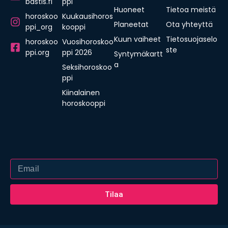
bastis.fi
ppi
Huoneet
Tietoa meistä
horoskoo
Kuukausihoros
Planeetat
Ota yhteyttä
ppi_org
kooppi
Kuun vaiheet
Tietosuojaselo
horoskoo
Vuosihoroskoo
ste
ppi.org
ppi 2026
Syntymäkartt
a
Seksihoroskoo
ppi
Kiinalainen
horoskooppi
Tilaa