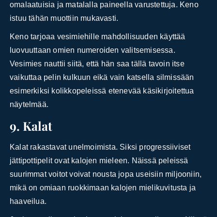
omalaatuisia ja matalalla paineella varustettuja. Keno
istuu tähän muottiin mukavasti.
Keno tarjoaa vesimiehille mahdollisuuden käyttää
luovuuttaan omien numeroiden valitsemisessa.
Vesimies nauttii siitä, että hän saa tällä tavoin itse
vaikuttaa pelin kulkuun eikä vain katsella silmissään
esimerkiksi kolikkopeleissä etenevää käsikirjoitettua
näytelmää.
9. Kalat
Kalat rakastavat unelmoimista. Siksi progressiiviset
jättipottipelit ovat kalojen mieleen. Näissä peleissä
suurimmat voitot voivat nousta jopa useisiin miljooniin,
mikä on omiaan ruokkimaan kalojen mielikuvitusta ja
haaveilua.