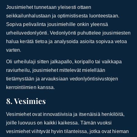
Jousimiehet tunnetaan yleisesti ottaen
seikkailunhalustaan ja optimistisesta luonteestaan.
Sopiva pelivalinta jousimiehille onkin yleensä
urheiluvedonlyönti. Vedonlyönti puhuttelee jousimiesten
halua kerätä tietoa ja analysoida asioita sopivaa vetoa
varten.
Oli urheilulaji sitten jalkapallo, koripallo tai vaikkapa
raviurheilu, jousimiehet mittelevät mielellään
tietämystään ja arvauksiaan vedonlyöntisivustojen
kerrointiimien kanssa.
8. Vesimies
Vesimiehet ovat innovatiivisia ja itsenäisiä henkilöitä,
joille luovuus on kaikki kaikessa. Tämän vuoksi
vesimiehet viihtyvät hyvin tilanteissa, jotka ovat hieman