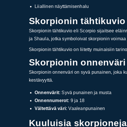
Liiallinen näyttämisenhalu
Skorpionin tähtikuvio
Skorpionin tähtikuvio eli Scorpio sijaitsee eläi
ja Shaula, jotka symboloivat skorpionin voimaa j
Skorpionin tähtikuvio on liitetty muinaisiin ta
Skorpionin onnenväri
Skorpionin onnenväri on syvä punainen, joka ku
kestävyyttä.
Onnenvärit:
Syvä punainen ja musta
Onnennumerot:
9 ja 18
Vältettävä väri:
Vaaleanpunainen
Kuuluisia skorpioneja