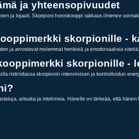
lämä ja yhteensopivuudet
inen ja lojaali. Skorpioni horoskooppi rakkaus ilmenee voima
oppimerkki skorpionille - k
den ja arvostavat molemmat henkisiä ja emotionaalisia siteitä
ooppimerkki skorpionille - l
lla ristiriidassa skorpionin intensiivisen ja kontrolloidun ene
ni?
usteluja, aitoutta ja intohimoa. Hänelle on tärkeää, että hän