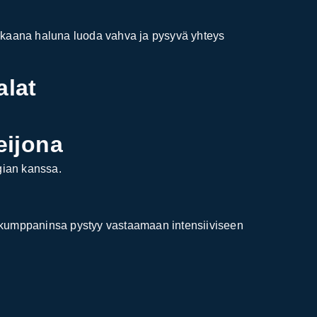
kkaana haluna luoda vahva ja pysyvä yhteys
alat
.
eijona
rgian kanssa.
en kumppaninsa pystyy vastaamaan intensiiviseen