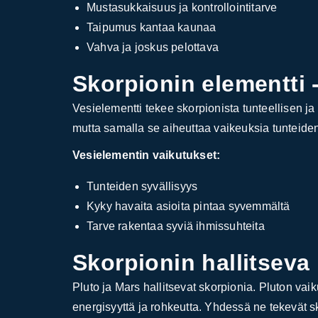
Mustasukkaisuus ja kontrollointitarve
Taipumus kantaa kaunaa
Vahva ja joskus pelottava
Skorpionin elementti -
Vesielementti tekee skorpionista tunteellisen ja 
mutta samalla se aiheuttaa vaikeuksia tunteide
Vesielementin vaikutukset:
Tunteiden syvällisyys
Kyky havaita asioita pintaa syvemmältä
Tarve rakentaa syviä ihmissuhteita
Skorpionin hallitseva 
Pluto ja Mars hallitsevat skorpionia. Pluton vai
energisyyttä ja rohkeutta. Yhdessä ne tekevät sk