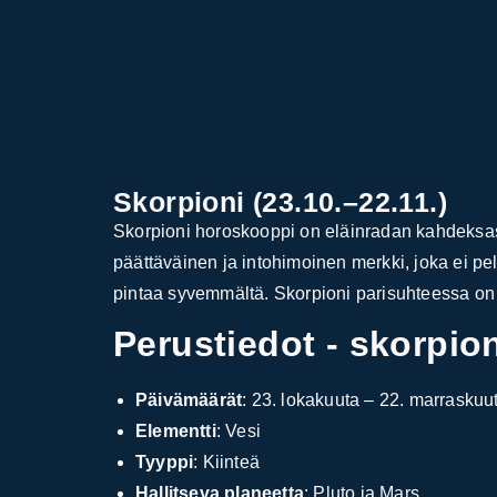
Skorpioni (23.10.–22.11.)
Skorpioni horoskooppi on eläinradan kahdeksas 
päättäväinen ja intohimoinen merkki, joka ei p
pintaa syvemmältä. Skorpioni parisuhteessa on i
Perustiedot - skorpio
Päivämäärät
: 23. lokakuuta – 22. marraskuu
Elementti
: Vesi
Tyyppi
: Kiinteä
Hallitseva planeetta
: Pluto ja Mars