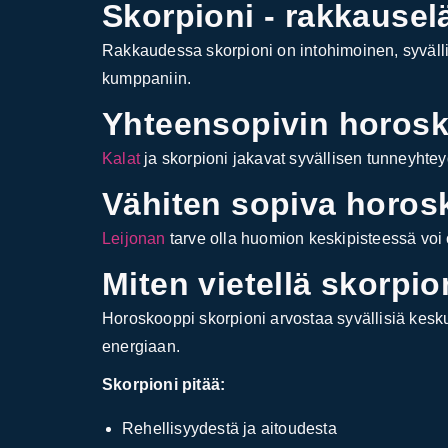
Skorpioni - rakkause
Rakkaudessa skorpioni on intohimoinen, syväll
kumppaniin.
Yhteensopivin horosko
Kalat
ja skorpioni jakavat syvällisen tunneyhtey
Vähiten sopiva horosk
Leijonan
tarve olla huomion keskipisteessä voi o
Miten vietellä skorpio
Horoskooppi skorpioni arvostaa syvällisiä kesk
energiaan.
Skorpioni pitää:
Rehellisyydestä ja aitoudesta