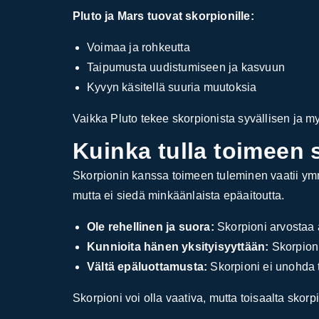
Pluto ja Mars tuovat skorpionille:
Voimaa ja rohkeutta
Taipumusta uudistumiseen ja kasvuun
Kyvyn käsitellä suuria muutoksia
Vaikka Pluto tekee skorpionista syvällisen ja my
Kuinka tulla toimeen
Skorpionin kanssa toimeen tuleminen vaatii ymmä
mutta ei siedä minkäänlaista epäaitoutta.
Ole rehellinen ja suora:
Skorpioni arvostaa a
Kunnioita hänen yksityisyyttään:
Skorpioni 
Vältä epäluottamusta:
Skorpioni ei unohda t
Skorpioni voi olla vaativa, mutta toisaalta skorpi