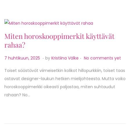
u
n
,
2
Miten horoskooppimerkit käyttävät
0
rahaa?
2
5
.
.
P
7
7 huhtikuun, 2025
by
Kristiina Välke
No comments yet
o
h
Toiset säästävät viimeisetkin kolikot hillopurkkiin, toiset taas
s
u
ostavat designer-laukun hetken mielijohteesta. Mutta voiko
t
h
horoskooppimerkki oikeasti paljastaa, miten suhtaudut
e
t
rahaan? No…
d
i
o
k
n
u
u