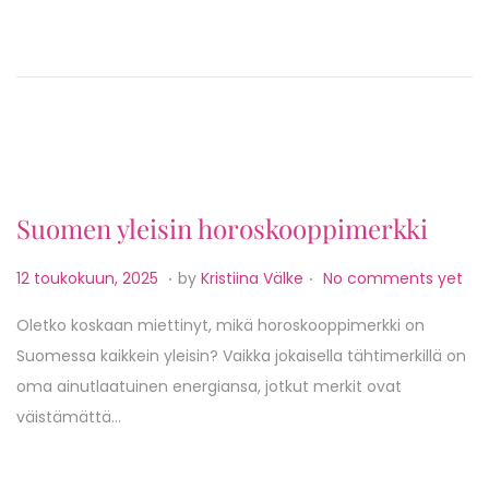
d
k
o
o
n
k
u
u
n
,
Suomen yleisin horoskooppimerkki
2
0
.
.
P
1
12 toukokuun, 2025
by
Kristiina Välke
No comments yet
2
o
2
5
Oletko koskaan miettinyt, mikä horoskooppimerkki on
s
t
Suomessa kaikkein yleisin? Vaikka jokaisella tähtimerkillä on
t
o
oma ainutlaatuinen energiansa, jotkut merkit ovat
e
u
väistämättä…
d
k
o
o