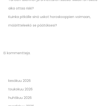
aika ottaa riski?
Kuinka pitkälle sinä uskot horoskooppien voimaan,
määritteleekö se päätöksesi?
Recent Comments
Ei kommentteja.
Archives
kesäkuu 2026
toukokuu 2026
huhtikuu 2026