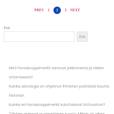
,
2
PREV
1
2
3
NEXT
0
2
Etsi
5
Etsi
Recent Posts
Mitä horoskooppimerkit sanovat pelionnesta ja riskien
ottamisesta?
Kuinka astrologia on ohjannut ihmisten päätöksiä kautta
historian
Kuinka eri horoskooppimerkit kuluttaisivat lottovoiton?
Tähtien asennot ja onnettaren suosio: Milloin on oikea