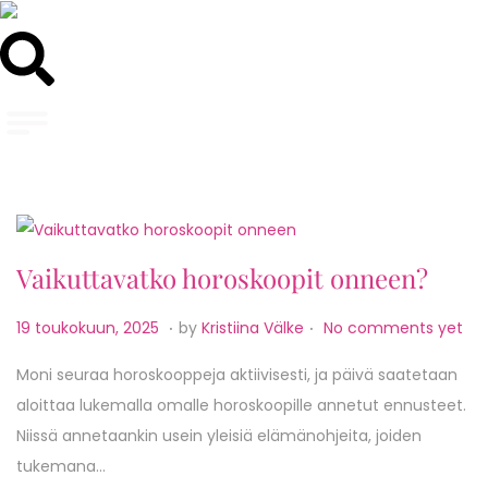
Vaikuttavatko horoskoopit onneen?
.
.
P
1
19 toukokuun, 2025
by
Kristiina Välke
No comments yet
o
9
Moni seuraa horoskooppeja aktiivisesti, ja päivä saatetaan
s
t
aloittaa lukemalla omalle horoskoopille annetut ennusteet.
t
o
Niissä annetaankin usein yleisiä elämänohjeita, joiden
e
u
tukemana…
d
k