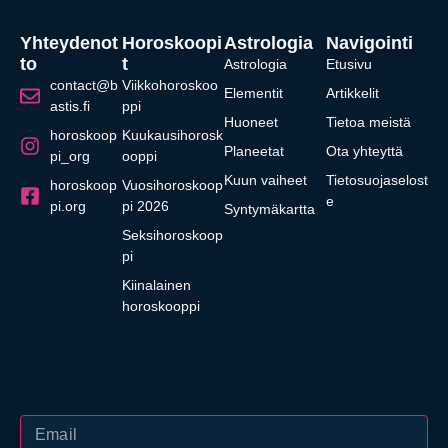
Yhteydenot
Horoskoopi
Astrologia
Navigointi
To
T
Astrologia
Etusivu
contact@b
Viikkohoroskoo
Elementit
Artikkelit
astis.fi
ppi
Huoneet
Tietoa meistä
horoskoop
Kuukausihorosk
Planeetat
Ota yhteyttä
pi_org
ooppi
Kuun vaiheet
Tietosuojaselost
horoskoop
Vuosihoroskoop
e
pi.org
pi 2026
Syntymäkartta
Seksihoroskoop
pi
Kiinalainen
horoskooppi