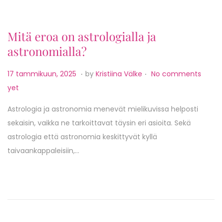
2
0
Mitä eroa on astrologialla ja
2
astronomialla?
5
.
.
P
1
17 tammikuun, 2025
by
Kristiina Välke
No comments
o
7
yet
s
t
Astrologia ja astronomia menevät mielikuvissa helposti
t
a
sekaisin, vaikka ne tarkoittavat täysin eri asioita. Sekä
e
m
astrologia että astronomia keskittyvät kyllä
d
m
taivaankappaleisiin,…
o
i
n
k
u
u
n