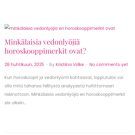
u
n
,
2
Minkälaisia vedonlyöjiä
0
horoskooppimerkit ovat?
2
5
.
.
P
2
28 huhtikuun, 2025
by
Kristiina Välke
No comments yet
o
8
Kun horoskoopit ja vedonlyönti kohtaavat, lopputulos voi
s
h
olla mitä tahansa hillitystä analyysista holtittomaan
t
u
riskinottoon. Minkälaisia vedonlyöjiä eri horoskooppimerkit
e
h
siis oikein…
d
t
o
i
n
k
u