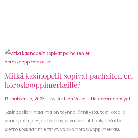
o
o
n
k
u
u
n
,
2
0
Mitkä kasinopelit sopivat parhaiten eri
2
horoskooppimerkeille?
5
.
.
P
1
13 toukokuun, 2025
by
Kristiina Välke
No comments yet
o
3
Kasinopelien maailma on täynnä jännitystä, taktiikkaa ja
s
t
onnenpotkuja – ja ehkä myös vähän tähtipölyä. Mutta
t
o
oletko koskaan miettinyt, voisiko horoskooppimerkkisi…
e
u