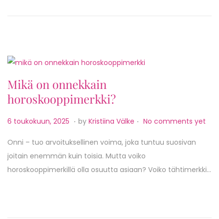
n
k
u
u
n
,
2
Mikä on onnekkain
0
horoskooppimerkki?
2
5
.
.
P
6
6 toukokuun, 2025
by
Kristiina Välke
No comments yet
o
t
Onni – tuo arvoituksellinen voima, joka tuntuu suosivan
s
o
joitain enemmän kuin toisia. Mutta voiko
t
u
horoskooppimerkillä olla osuutta asiaan? Voiko tähtimerkki…
e
k
d
o
o
k
n
u