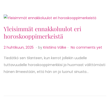
n
,
2
0
Yleisimmät ennakkoluulot eri
2
horoskooppimerkeistä
5
.
.
P
6
2 huhtikuun, 2025
by
Kristiina Välke
No comments yet
o
t
Tiedätkö sen tilanteen, kun kerrot jollekin uudelle
s
o
tuttavuudelle horoskooppimerkkisi ja huomaat välittömästi
t
u
hänen ilmeestään, että hän on jo luonut sinusta…
e
k
d
o
o
k
n
u
u
n