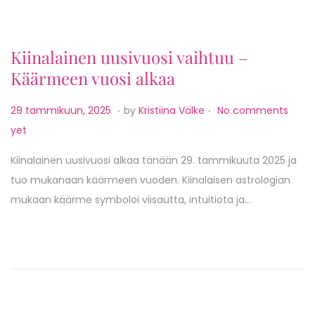
,
2
Kiinalainen uusivuosi vaihtuu –
0
Käärmeen vuosi alkaa
2
5
.
.
P
2
29 tammikuun, 2025
by
Kristiina Välke
No comments
o
h
yet
s
u
Kiinalainen uusivuosi alkaa tänään 29. tammikuuta 2025 ja
t
h
tuo mukanaan käärmeen vuoden. Kiinalaisen astrologian
e
t
mukaan käärme symboloi viisautta, intuitiota ja…
d
i
o
k
n
u
u
n
,