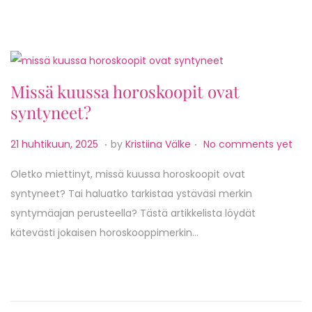
u
n
,
2
Missä kuussa horoskoopit ovat
0
syntyneet?
2
5
.
.
P
2
21 huhtikuun, 2025
by
Kristiina Välke
No comments yet
o
8
Oletko miettinyt, missä kuussa horoskoopit ovat
s
h
syntyneet? Tai haluatko tarkistaa ystäväsi merkin
t
u
syntymäajan perusteella? Tästä artikkelista löydät
e
h
kätevästi jokaisen horoskooppimerkin…
d
t
o
i
n
k
u