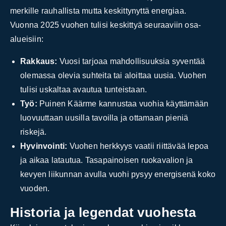
merkille rauhallista mutta keskittynyttä energiaa.
Vuonna 2025 vuohen tulisi keskittyä seuraaviin osa-
alueisiin:
Rakkaus:
Vuosi tarjoaa mahdollisuuksia syventää
olemassa olevia suhteita tai aloittaa uusia. Vuohen
tulisi uskaltaa avautua tunteistaan.
Työ:
Puinen Käärme kannustaa vuohia käyttämään
luovuuttaan uusilla tavoilla ja ottamaan pieniä
riskejä.
Hyvinvointi:
Vuohen herkkyys vaatii riittävää lepoa
ja aikaa latautua. Tasapainoisen ruokavalion ja
kevyen liikunnan avulla vuohi pysyy energisenä koko
vuoden.
Historia ja legendat vuohesta