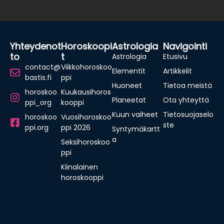
Yhteydenot
Horoskoopi
Astrologia
Navigointi
To
T
Astrologia
Etusivu
contact@
Viikkohoroskoo
Elementit
Artikkelit
bastis.fi
ppi
Huoneet
Tietoa meistä
horoskoo
Kuukausihoros
Planeetat
Ota yhteyttä
ppi_org
kooppi
Kuun vaiheet
Tietosuojaselo
horoskoo
Vuosihoroskoo
ste
ppi.org
ppi 2026
Syntymäkartt
a
Seksihoroskoo
ppi
Kiinalainen
horoskooppi