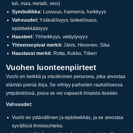
tuli, maa, metalli, vesi)
Symboliikka:
Luovuus, harmonia, herkkyys
Vahvuudet:
Ystävällisyys, taiteellisuus,
epäitsekkääsyys
Haasteet:
Yliherkkyys, vetäytyvyys
Yhteensopivat merkit:
Jänis, Hevonen, Sika
Haastavat merkit:
Rotta, Kukko, Tiikeri
Vuohen luonteenpiirteet
Vuohi on herkkä ja intuitiivinen persoona, joka arvostaa
elämän pieniä iloja. Se viihtyy parhaiten rauhallisessa
ympäristössä, jossa se voi vapaasti ilmaista itseään.
Vahvuudet:
Vuohi on ystävällinen ja epäitsekkäs, ja se arvostaa
syvällisiä ihmissuhteita.