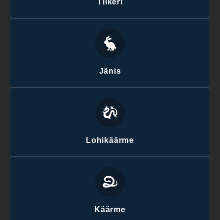
Tiikeri
Jänis
Lohikäärme
Käärme