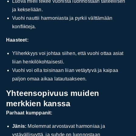
Luova mieli tekee vuohista luonnostaan taiteellisen
ja kekseliään.
Vuohi nauttii harmoniasta ja pyrkii välttämään
konflikteja.
Haasteet:
Yliherkkyys voi johtaa siihen, että vuohi ottaa asiat
liian henkilökohtaisesti.
Vuohi voi olla toisinaan liian vetäytyvä ja kaipaa
paljon omaa aikaa latautuakseen.
Yhteensopivuus muiden
merkkien kanssa
Parhaat kumppanit:
Jänis:
Molemmat arvostavat harmoniaa ja
ystävällisyyttä, ja suhde on luonnostaan