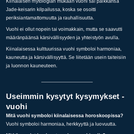
Kiinalaisen mytologian mukaan vuohi sai paikkansa
Jade-keisarin kilpailussa, koska se osoitti
periksiantamattomuutta ja rauhallisuutta.
Vuohi ei ollut nopein tai voimakkain, mutta se saavutti
määränpäänsä kärsivällisyyden ja yhteistyön avulla.
Kiinalaisessa kulttuurissa vuohi symboloi harmoniaa,
kauneutta ja kärsivällisyyttä. Se liitetään usein taiteisiin
ja luonnon kauneuteen.
Useimmin kysytyt kysymykset -
vuohi
Mitä vuohi symboloi kiinalaisessa horoskoopissa?
Vuohi symboloi harmoniaa, herkkyyttä ja luovuutta.