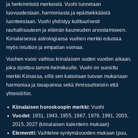
ja herkimmistä merkeistä. Vuohi tunnetaan
luovuudestaan, harmoniasta ja epäitsekkäästä
luonteestaan. Vuohi yhdistyy kulttuurisesti
rauhallisuuteen ja elämän kauneuden arvostamiseen.
Kiinalaisessa astrologiassa vuohen merkki edustaa
myös intuition ja empatian voimaa.
Vuohen vuosi vaihtuu kiinalaisen uuden vuoden aikaan,
joka sijoittuu tammi-helmikuulle. Vuohi on suosittu
merkki Kiinassa, sillä sen katsotaan tuovan mukanaan
harmoniaa ja tasapainoa sekä ihmissuhteisiin että
yhteisöihin.
Kiinalaisen horoskoopin merkki:
Vuohi
Vuodet:
1931, 1943, 1955, 1967, 1979, 1991, 2003,
2015, 2027 (kiinalaisen kalenterin mukaan)
Elementti:
Vaihtelee syntymävuoden mukaan (puu,